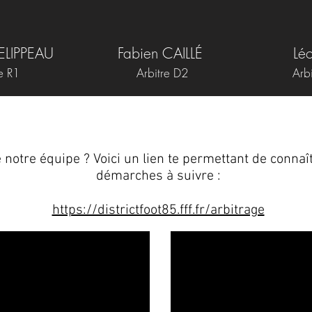
HELIPPEAU
Fabien CAILLÉ
Lé
e R1
Arbitre D2
Arbi
 notre équipe ? Voici un lien te permettant de connaî
démarches à suivre :
https://districtfoot85.fff.fr/arbitrage