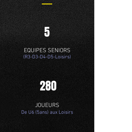
5
EQUIPES SENIORS
(R3-D3-D4-D5-Loisirs)
280
JOUEURS
De U6 (5ans) aux Loisirs